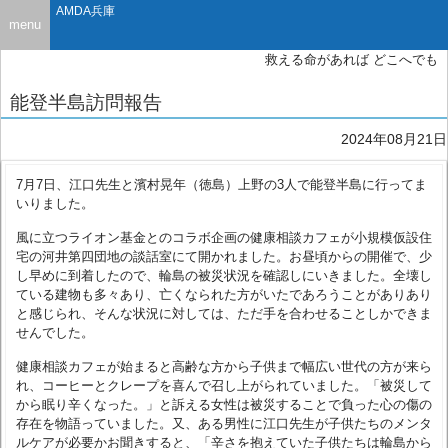
AMDA兵庫
menu
救える命があれば どこへでも
能登半島訪問報告
2024年08月21日
7月7日、江口先生と濱村晃年（徳島）上野の3人で能登半島に行ってま
いりました。
風に立つライオン基金とのコラボ企画の健康相談カフェが小規模仮設住
宅の河井第四団地の談話室にて開かれました。お昼頃からの開催で、少
し早めに到着したので、輪島の被災状況を確認しにいきました。全壊し
ている建物も多々あり、亡くなられた方がいたであろうことがありあり
と感じられ、そんな状況に対しては、ただ手を合わせることしかできま
せんでした。
健康相談カフェが始まると高齢な方から子供まで幅広い世代の方が来ら
れ、コーヒーとクレープを喜んで召し上がられていました。「被災して
から眠り辛くなった。」と訴える女性は被災することで負った心の傷の
存在を物語っていました。又、ある男性に江口先生が子供たちのメンタ
ルケアが必要かお聞きすると、「辛さを抱えていた子供たちは輪島から