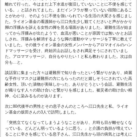
離れて行った。今はまだ上下水道が復旧していないことに不便を感じて
いる。」と話されてました。まだインフラが整っていない段階にあるこ
とがわかり、そのように不便を強いられている生活の大変さを感じまし
た。ライオン基金の看護師から江口先生少し観てくださいと声がかかり
脚の浮腫みを訴える女性の脚を見る場面がありました。避難生活が始ま
ってから浮腫みが出たようで、血流が悪いことが原因では無いかとお話
しされ、浮腫みを解消するような脚の運動やマッサージを丁寧に教えて
いました。その後ライオン基金の女性メンバーからアロマオイルのハン
ドマッサージを受け、終始沢山お話しをされ満足そうにされていまし
た。アロママッサージ、自分もやりたい！と私も教わりました。次は自
分も…と。
談話室に集まった方々は避難所で知り合ったという繋がりがあり、綺麗
な手作りマスクは避難所の方にもらったのだと嬉しそうにされていた高
齢女性。頂いた漬物が美味しかった、ありがとうという会話。避難生活
が織りなす人々の助け合いと繋がりを感じました。被災者の助け合い精
神、心に染みるものがあります。
次に80代後半の男性とその息子さんのところへ江口先生と私、ライオ
ン基金の坂田さんの3人で訪問しました。
「突然立てなくなってしまうようなことがあり、片時も目が離せなくな
っている。どんどん弱っているように思う。」と介護の負担が増えてい
ることに辛さを感じている息子さん。江口先生から頭の病気とは考えに