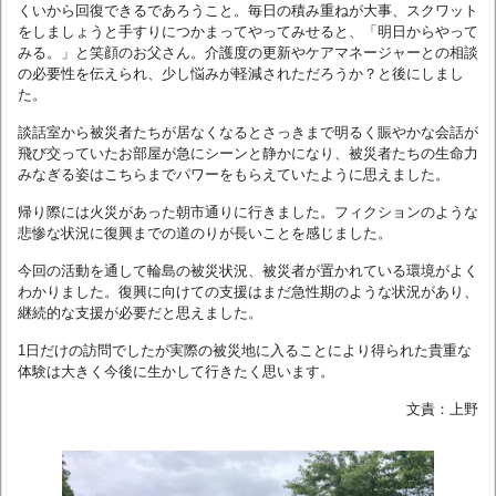
くいから回復できるであろうこと。毎日の積み重ねが大事、スクワット
をしましょうと手すりにつかまってやってみせると、「明日からやって
みる。」と笑顔のお父さん。介護度の更新やケアマネージャーとの相談
の必要性を伝えられ、少し悩みが軽減されただろうか？と後にしまし
た。
談話室から被災者たちが居なくなるとさっきまで明るく賑やかな会話が
飛び交っていたお部屋が急にシーンと静かになり、被災者たちの生命力
みなぎる姿はこちらまでパワーをもらえていたように思えました。
帰り際には火災があった朝市通りに行きました。フィクションのような
悲惨な状況に復興までの道のりが長いことを感じました。
今回の活動を通して輪島の被災状況、被災者が置かれている環境がよく
わかりました。復興に向けての支援はまだ急性期のような状況があり、
継続的な支援が必要だと思えました。
1日だけの訪問でしたが実際の被災地に入ることにより得られた貴重な
体験は大きく今後に生かして行きたく思います。
文責：上野