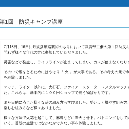
第1回 防災キャンプ講座
7月15日、16日に丹波播磨路芸術のもりにおいて教育部主催の第１回防
問わず様々な年代の方に参加していただきました。
災害などが発生し、ライフラインが止まってしまい、ガスが使えなくなり
その中で暖をとるためにはやはり『 火 』が大事である。その考えの元で
を経験しました。
マッチ、ライター以外に、火打石、ファイアースターター（メタルマッチ
た。これらは、基本的に１００円ショップで揃う物ばかりです。
また目的に応じた様々な薪の組み方も学びました。勢いよく燃やす組み方
楽しむ組み方など様々ありました。
様々な方法で火花を起こして、麻縄などに着火させる。バトニングをして
いく。普段の生活ではなかなかできない事を体験しました。