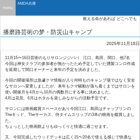
AMDA兵庫
menu
救える命があれば どこへでも
播磨路芸術の梦・防災山キャンプ
2025年11月18日
11月15〜16日芸術のもりサロンジジババ 江口、島田、関口、他7名
今回は神女クラブの参加者が無かったため予定していた燻製コンロ作成
を延期して関口オーナーと来年の予定を決めました。
今回の開催場所は急遽クマ情報が入り何時ものキャンプ場ではなく安全
なサロンへ変更しましたが、来年もクマ騒動が落ち着くまではサロンを
使い開催月を4月から10月の偶数月にする事に決めました。
4月は花見、6月はホタルを楽しみながらの活動予定です。
サロンには映画鑑賞スペースがあり今回江口、島田はチャップリンの
Theキッド、Theサーカス、侍タイムスリップの3本の映画を鑑賞しまし
た。
ちょっとした映画館よりもゆっくりと快適に過ごせます。
又、今回完成したウッドデッキは広く15〜20名で使える感じで快適な